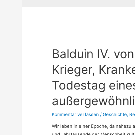
Balduin IV. vo
Krieger, Krank
Todestag eine
außergewöhnli
Kommentar verfassen
/
Geschichte
,
Re
Wir leben in einer Epoche, da nahezu a
und Jahrtausende der Menschheit kult