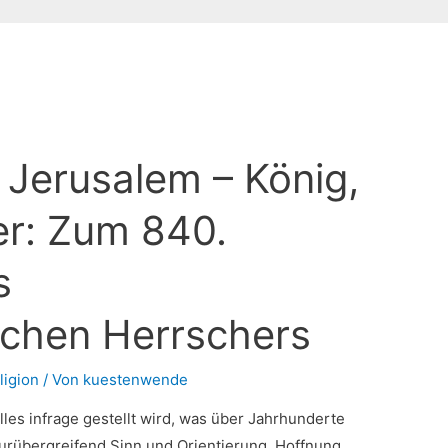
n Jerusalem – König,
er: Zum 840.
s
chen Herrschers
ligion
/ Von
kuestenwende
lles infrage gestellt wird, was über Jahrhunderte
urübergreifend Sinn und Orientierung, Hoffnung